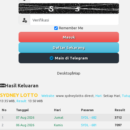
Remember Me
Masuk
Daftar Sekarang
Main di Telegram
Desktop
Wap
Hasil Keluaran
SYDNEY LOTTO
Website:
www.sydneylotto.direct
, Hari:
Setiap Hari
, Tutu
13:35 WIB
, Result:
13:50 WIB
No
Tanggal
Hari
Pasaran
Result
1
07 Aug 2026
Jumat
SYDL - 682
3712
2
06 Aug 2026
Kamis
SYDL - 681
7097