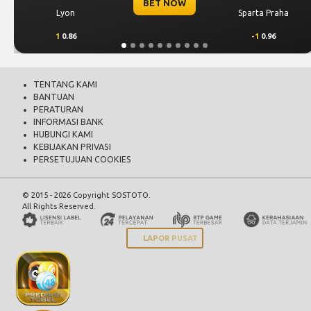
BET NOW
Lyon
Sparta Praha
SK S
1
0.86
-1
0.96
-
TENTANG KAMI
BANTUAN
PERATURAN
INFORMASI BANK
HUBUNGI KAMI
KEBIJAKAN PRIVASI
PERSETUJUAN COOKIES
© 2015 - 2026 Copyright SOSTOTO.
All Rights Reserved.
LAPOR PUSAT