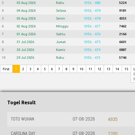
3
05 Aug 2026
Rabu
SYDL - 680
5224
4
04 Aug 2026
Selasa
SYDL - 679
9181
5
03 Aug 2026
Senin
SYDL - 678
4353
6
02 Aug 2026
Minggu
SYDL - 677
7462
7
01 Aug 2026
Sabtu
SYDL - 676
2166
8
31 Jul 2026
Jumat
SYDL - 675
6601
9
30 Jul 2026
Kamis
SYDL - 674
0887
10
29 Jul 2026
Rabu
SYDL - 673
5746
First
1
2
3
4
5
6
7
8
9
10
11
12
13
14
15
(
)
Togel Result
TOTO WUHAN
07-08-2026
4935
CAROLINA DAY
07-08-2026
1200